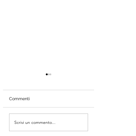
Commenti
Unzufrieden?
Babies: roomshar
Scrivi un commento...
Schwierig sich zu
bedshare?
entscheiden?